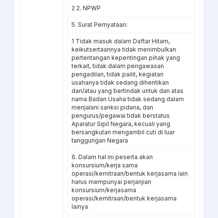
2 2. NPWP
5. Surat Pernyataan:
1 Tidak masuk dalam Daftar Hitam,
keikutsertaannya tidak menimbulkan
pertentangan kepentingan pihak yang
terkait, tidak dalam pengawasan
pengadilan, tidak pailit, kegiatan
usahanya tidak sedang dihentikan
dan/atau yang bertindak untuk dan atas
nama Badan Usaha tidak sedang dalam
menjalani sanksi pidana, dan
pengurus/pegawai tidak berstatus
Aparatur Sipil Negara, kecuali yang
bersangkutan mengambil cuti di luar
tanggungan Negara
6. Dalam hal ini peserta akan
konsursium/kerja sama
operasi/kemitraan/bentuk kerjasama lain
harus mempunyai perjanjian
konsursium/kerjasama
operasi/kemitraan/bentuk kerjasama
lainya