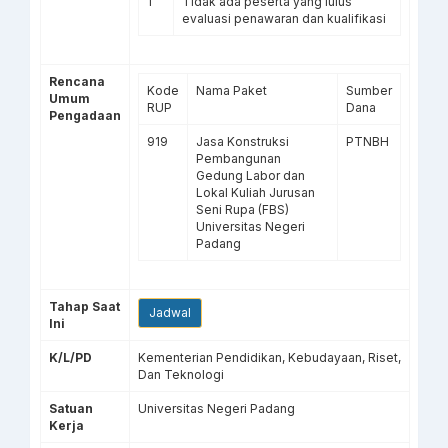
1
Tidak ada peserta yang lulus
evaluasi penawaran dan kualifikasi
Rencana
Kode
Nama Paket
Sumber
Umum
RUP
Dana
Pengadaan
919
Jasa Konstruksi
PTNBH
Pembangunan
Gedung Labor dan
Lokal Kuliah Jurusan
Seni Rupa (FBS)
Universitas Negeri
Padang
Tahap Saat
Jadwal
Ini
K/L/PD
Kementerian Pendidikan, Kebudayaan, Riset,
Dan Teknologi
Satuan
Universitas Negeri Padang
Kerja