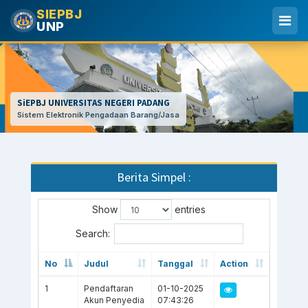
SIEPBJ
UNP
SiEPBJ UNIVERSITAS NEGERI PADANG
Sistem Elektronik Pengadaan Barang/Jasa
Berita Simpel :
Show
entries
Search:
No
Judul
Tanggal
Action
1
Pendaftaran
01-10-2025
Akun Penyedia
07:43:26